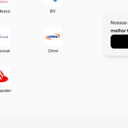
desco
BV
Nossos 
melhor t
coval
Omni
ander