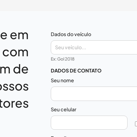
re em
Dados do veículo
o com
Ex: Gol 2018
m de
DADOS DE CONTATO
Seu nome
ossos
tores
Seu celular