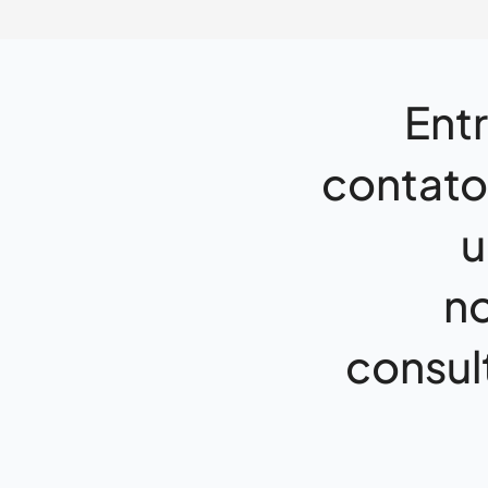
Ent
contat
u
n
consul