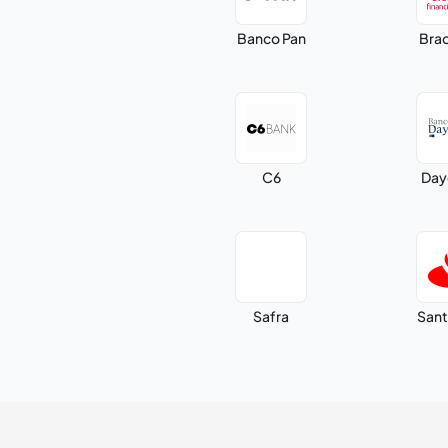
Banco Pan
Bra
C6
Day
Safra
Sant