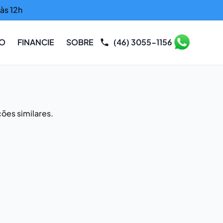
às 12h
RO
FINANCIE
SOBRE
(46) 3055-1156
ões similares.